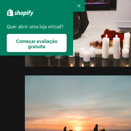
Recolher
Quer abrir uma loja virtual?
Começar avaliação
gratuita