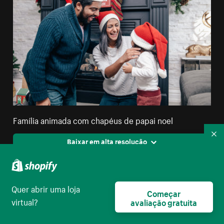
Família animada com chapéus de papai noel
Re
Baixar em alta resolução
Quer abrir uma loja
Começar
virtual?
avaliação gratuita