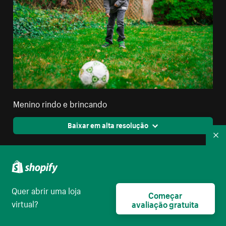
Menino rindo e brincando
Baixar em alta resolução
Re
Quer abrir uma loja
Começar
virtual?
avaliação gratuita