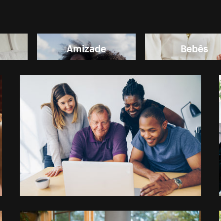
Amizade
Bebês