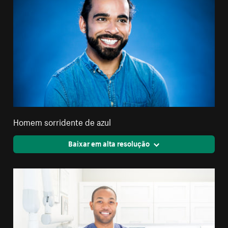
Homem sorridente de azul
Baixar em alta resolução