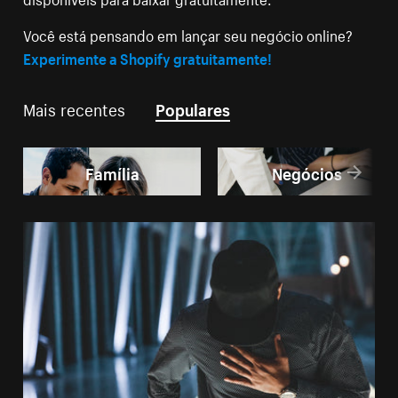
Você está pensando em lançar seu negócio online?
Experimente a Shopify gratuitamente!
Mais recentes
Populares
Família
Negócios