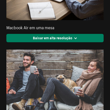
Macbook Air em uma mesa
Baixar em alta resolução