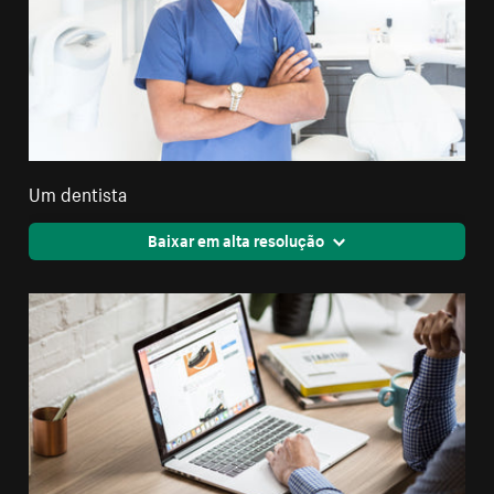
Um dentista
Baixar em alta resolução