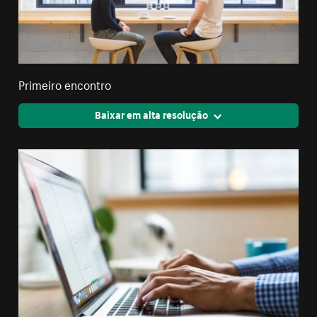
Primeiro encontro
Baixar em alta resolução