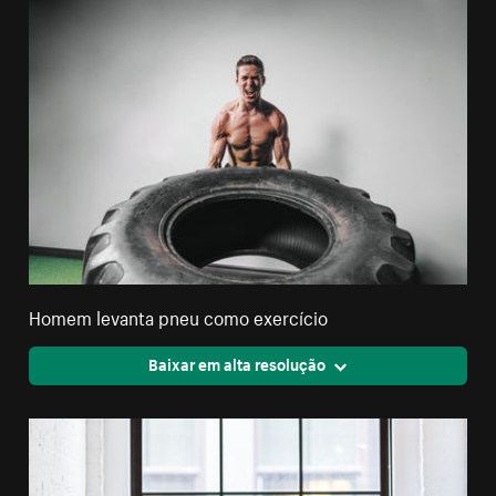
Homem levanta pneu como exercício
Baixar em alta resolução