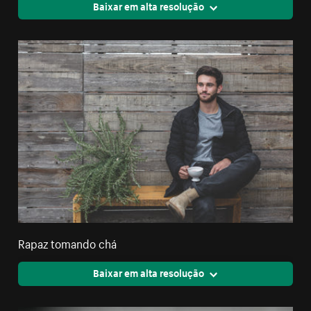
Baixar em alta resolução
Rapaz tomando chá
Baixar em alta resolução