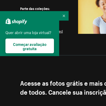
Parte das coleções:
Praia
,
Mulheres
Recolher
Licença:
Burst Some Rights Reserved
Quer abrir uma loja virtual?
Começar avaliação
gratuita
Acesse as fotos grátis e mais
de todos. Cancele sua inscri