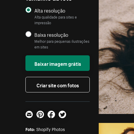
Alta resolução
Alta qualidade para sites e
impressão
Baixa resolução
Melhor para pequenas ilustrações
em sites
Baixar imagem grátis
Criar site com fotos
E-mail
Pinterest
Facebook
Twitter
Foto:
Shopify Photos