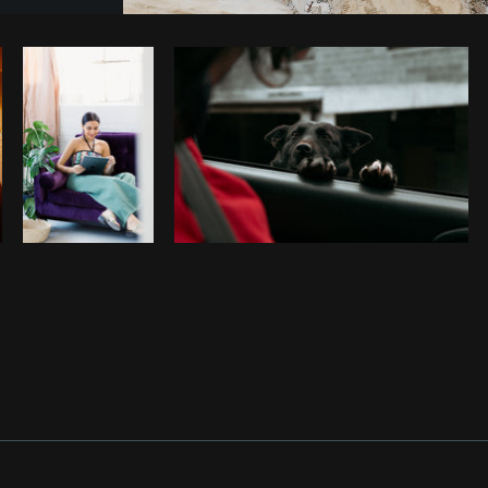
Foto da Giuseppe Mondì do
Burst
Co