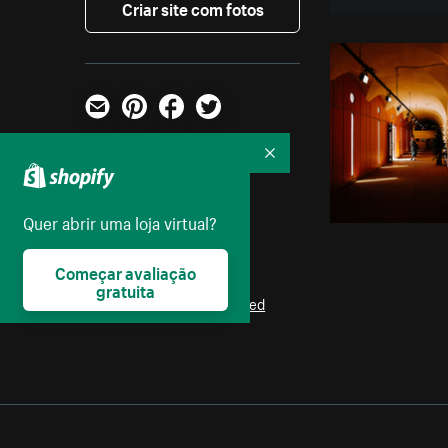
Criar site com fotos
E-mail
Pinterest
Facebook
Twitter
Foto:
Giuseppe Mondì
Recolher
Parte das coleções:
Quer abrir uma loja virtual?
Negócios
Começar avaliação
Licença:
gratuita
Burst Some Rights Reserved