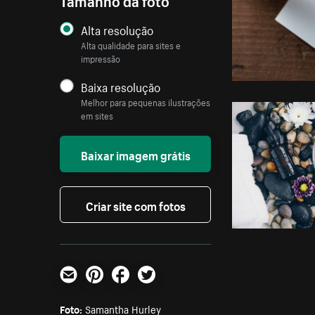
Alta resolução
Alta qualidade para sites e
impressão
Baixa resolução
Melhor para pequenas ilustrações
em sites
Baixar imagem grátis
Criar site com fotos
E-mail
Pinterest
Facebook
Twitter
Foto:
Samantha Hurley