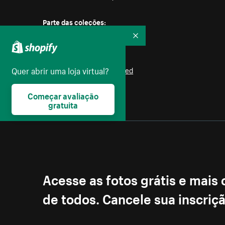
Parte das coleções:
Dia dos Pais
,
Flores
Recolher
Licença:
Quer abrir uma loja virtual?
Burst Some Rights Reserved
Começar avaliação
gratuita
Acesse as fotos grátis e mais
de todos. Cancele sua inscri