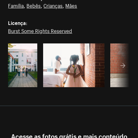
Família
,
Bebês
,
Crianças
,
Mães
Licença:
Burst Some Rights Reserved
Acesse as fotos grátis e mais conteúdo