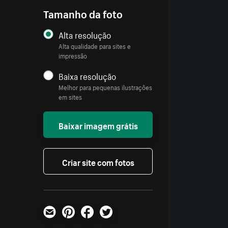
Tamanho da foto
Alta resolução
Alta qualidade para sites e
impressão
Baixa resolução
Melhor para pequenas ilustrações
em sites
Baixar imagem grátis
Criar site com fotos
E-mail
Pinterest
Facebook
Twitter