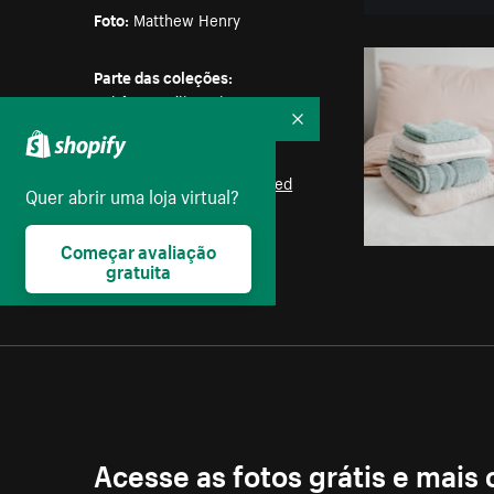
Foto:
Matthew Henry
Parte das coleções:
Bebês
,
Família
,
Crianças
Recolher
Licença:
Burst Some Rights Reserved
Quer abrir uma loja virtual?
Começar avaliação
gratuita
Acesse as fotos grátis e mais