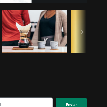
piar código
Enviar