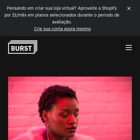
Pensando em criar sua loja virtual? Aproveite a Shopify
por $1/mês em planos selecionados durante o período de
avaliação.
Crie sua conta agora mesmo
Pular para o conteúdo