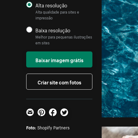
Alta resolução
Alta qualidade para sites e
impressão
Baixa resolução
Melhor para pequenas ilustrações
em sites
Baixar imagem grátis
Criar site com fotos
E-mail
Pinterest
Facebook
Twitter
Foto:
Shopify Partners