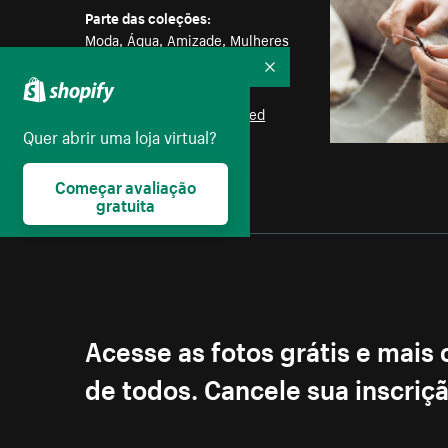
Parte das coleções:
Moda
,
Água
,
Amizade
,
Mulheres
Recolher
Licença:
Burst Some Rights Reserved
Quer abrir uma loja virtual?
Começar avaliação
gratuita
Acesse as fotos grátis e mais
de todos. Cancele sua inscri