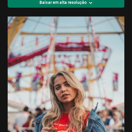
Baixar em alta resolução