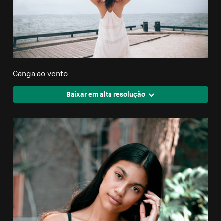
Canga ao vento
Baixar em alta resolução