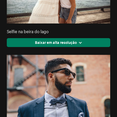
Selfie na beira do lago
Baixar em alta resolução