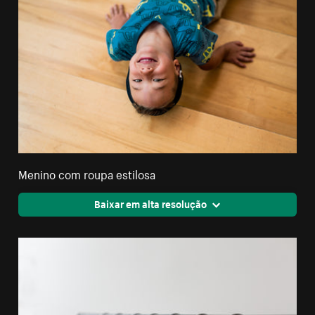
Menino com roupa estilosa
Baixar em alta resolução