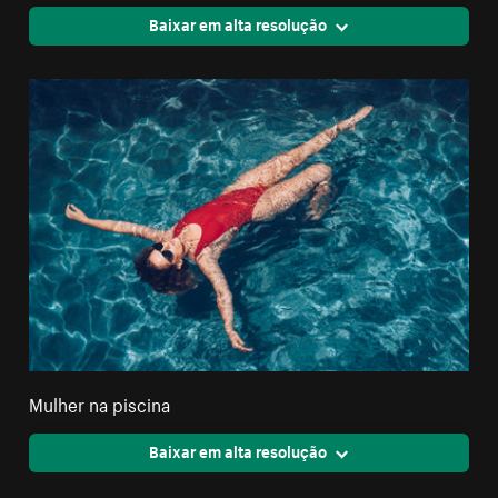
Baixar em alta resolução
Mulher na piscina
Baixar em alta resolução