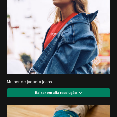
Mulher de jaqueta jeans
Baixar em alta resolução