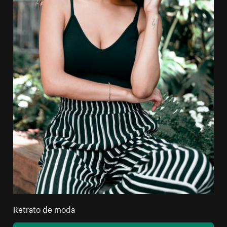
Retrato de moda