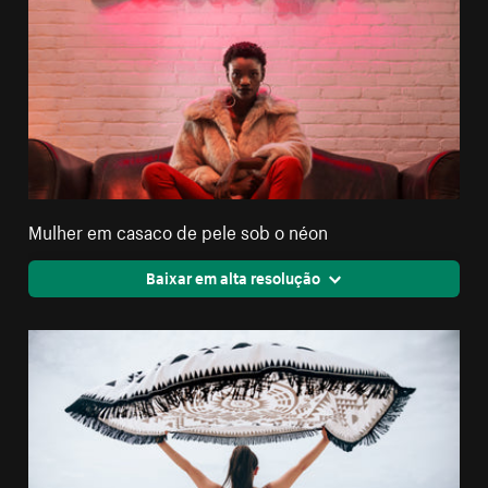
Mulher em casaco de pele sob o néon
Baixar em alta resolução