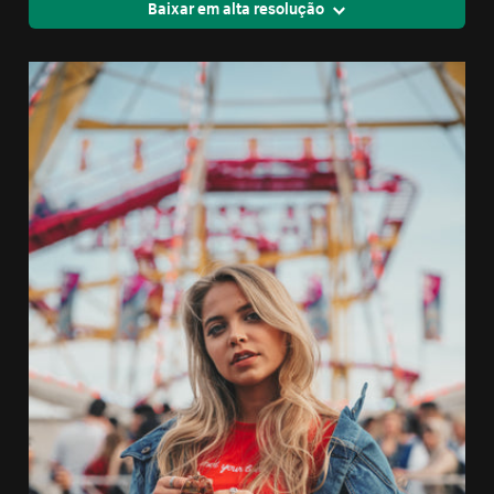
Baixar em alta resolução