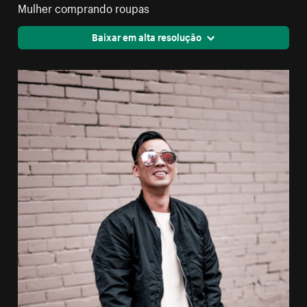
Mulher comprando roupas
Baixar em alta resolução