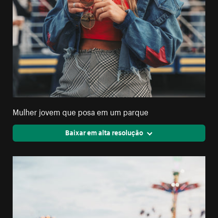
Mulher jovem que posa em um parque
Baixar em alta resolução