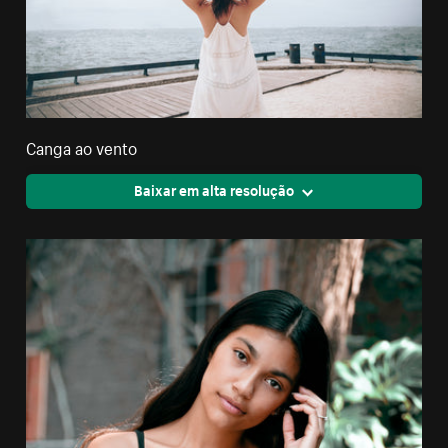
Canga ao vento
Baixar em alta resolução