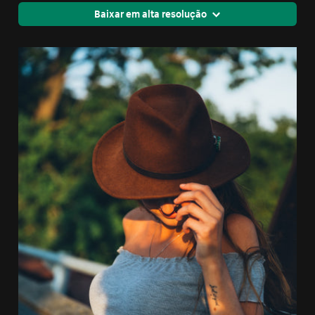
Baixar em alta resolução