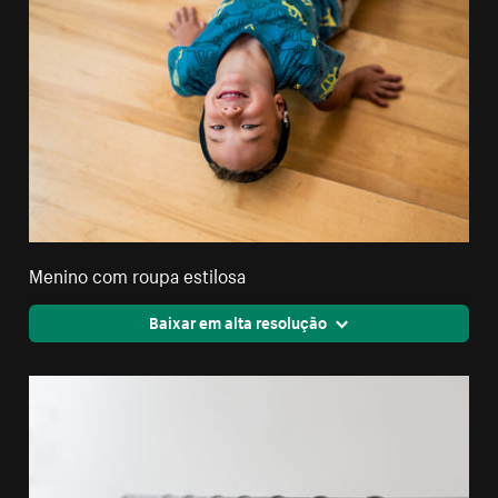
Menino com roupa estilosa
Baixar em alta resolução