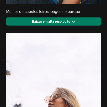
Mulher de cabelos loiros longos no parque
Baixar em alta resolução