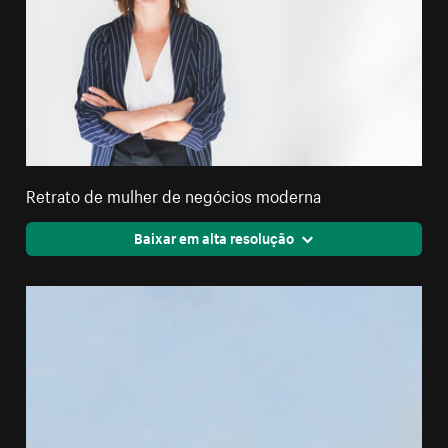
Retrato de mulher de negócios moderna
Baixar em alta resolução