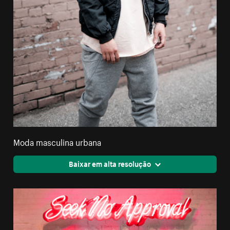
Moda masculina urbana
Baixar em alta resolução