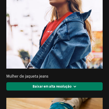
Mulher de jaqueta jeans
Baixar em alta resolução