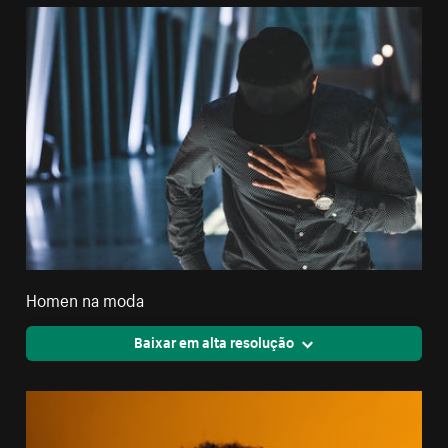
Homen na moda
Baixar em alta resolução