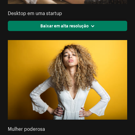
Desktop em uma startup
Baixar em alta resolução
Mulher poderosa