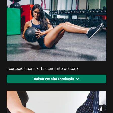
Exercícios para fortalecimento do core
Baixar em alta resolução