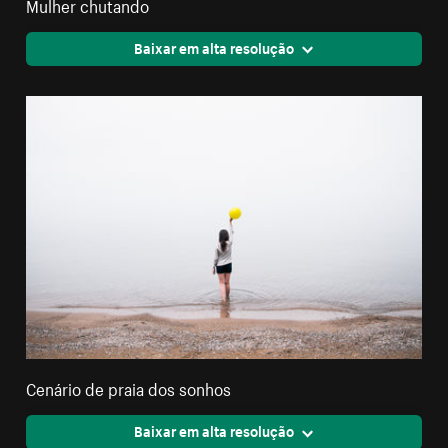
Mulher chutando
Baixar em alta resolução
Cenário de praia dos sonhos
Baixar em alta resolução