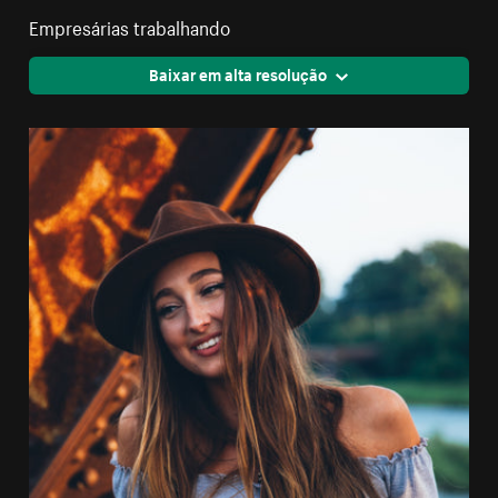
Empresárias trabalhando
Baixar em alta resolução