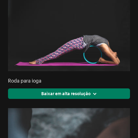
Roda para ioga
Baixar em alta resolução