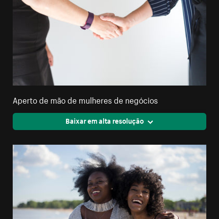
Aperto de mão de mulheres de negócios
Baixar em alta resolução