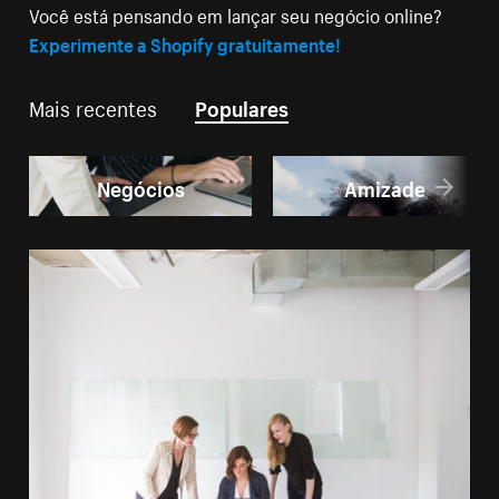
Você está pensando em lançar seu negócio online?
Experimente a Shopify gratuitamente!
Mais recentes
Populares
Negócios
Amizade