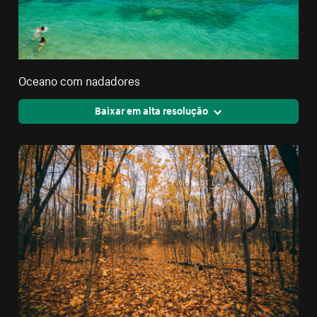
Oceano com nadadores
Baixar em alta resolução