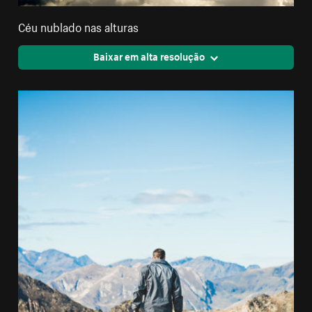
Céu nublado nas alturas
Baixar em alta resolução