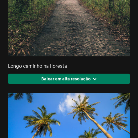
Longo caminho na floresta
Baixar em alta resolução