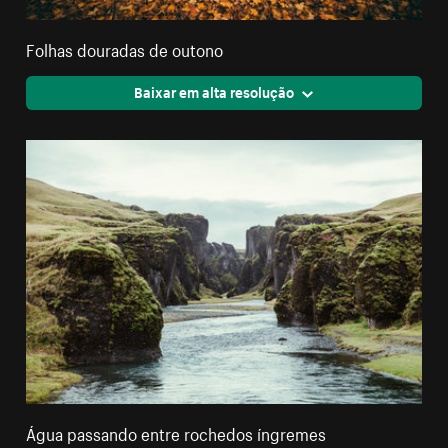
Folhas douradas de outono
Baixar em alta resolução
Água passando entre rochedos íngremes