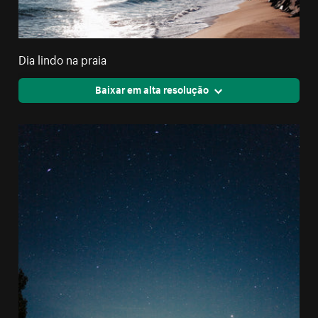
Dia lindo na praia
Baixar em alta resolução