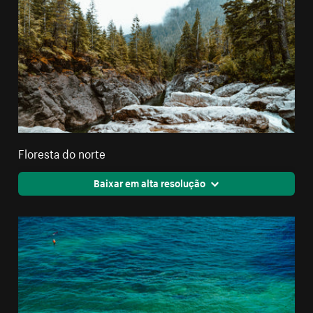
Floresta do norte
Baixar em alta resolução