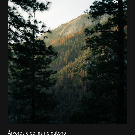
Árvores e colina no outono