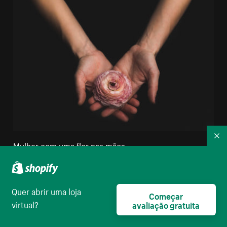
Re
Mulher com uma flor nas mãos
Baixar em alta resolução
Quer abrir uma loja
Começar
virtual?
avaliação gratuita