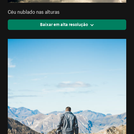
Céu nublado nas alturas
Baixar em alta resolução