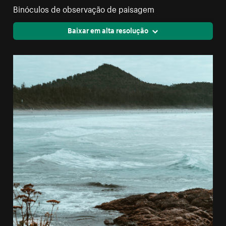
Binóculos de observação de paisagem
Baixar em alta resolução