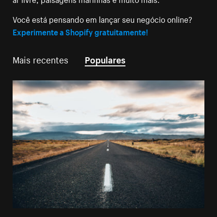
Você está pensando em lançar seu negócio online?
Experimente a Shopify gratuitamente!
Mais recentes
Populares