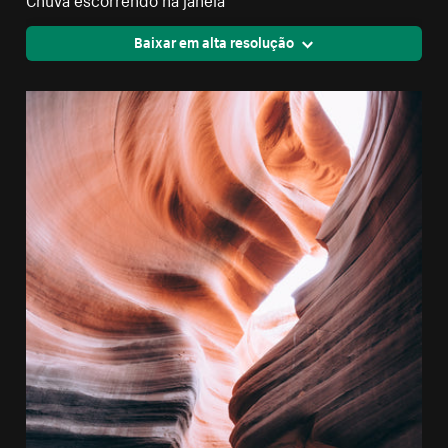
Baixar em alta resolução