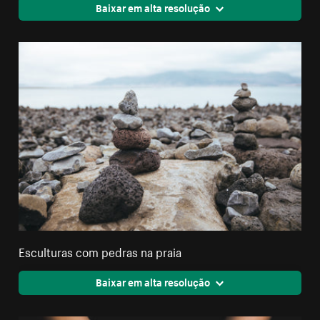
Baixar em alta resolução
Esculturas com pedras na praia
Baixar em alta resolução