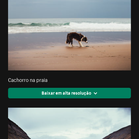
Cachorro na praia
Baixar em alta resolução