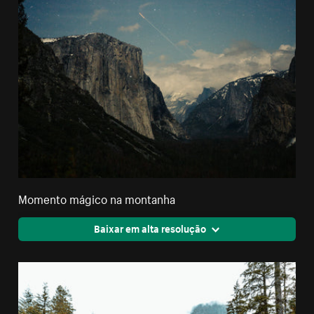
Momento mágico na montanha
Baixar em alta resolução