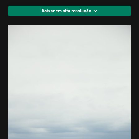
Baixar em alta resolução