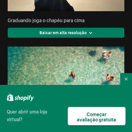
Graduando joga o chapéu para cima
Baixar em alta resolução
Re
Quer abrir uma loja
Começar
virtual?
avaliação gratuita