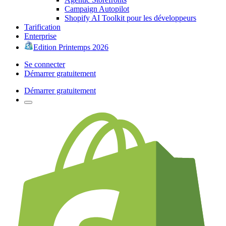
Campaign Autopilot
Shopify AI Toolkit pour les développeurs
Tarification
Enterprise
Edition Printemps 2026
Se connecter
Démarrer gratuitement
Démarrer gratuitement