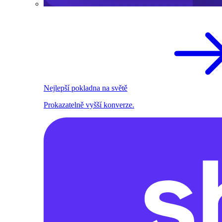
Nejlepší pokladna na světě
Prokazatelně vyšší konverze.