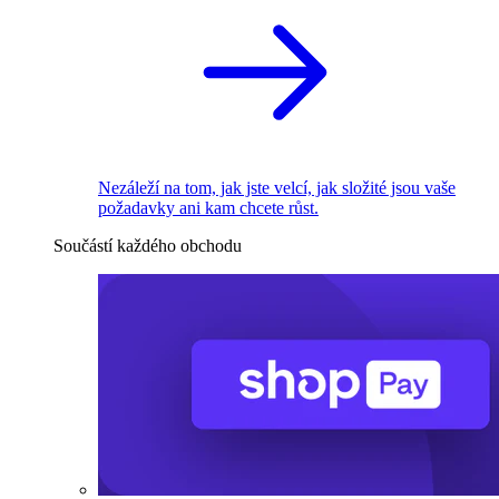
Nezáleží na tom, jak jste velcí, jak složité jsou vaše
požadavky ani kam chcete růst.
Součástí každého obchodu