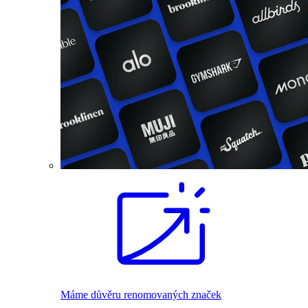
Máme důvěru renomovaných značek