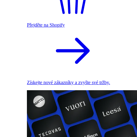
Přejděte na Shopify
Získejte nové zákazníky a zvyšte své tržby.