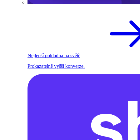
Nejlepší pokladna na světě
Prokazatelně vyšší konverze.