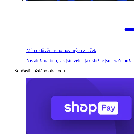
Máme důvěru renomovaných značek
Nezáleží na tom, jak jste velcí, jak složité jsou vaše pož
Součástí každého obchodu