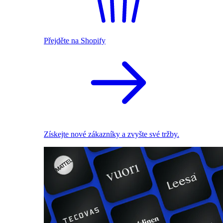
Přejděte na Shopify
Získejte nové zákazníky a zvyšte své tržby.