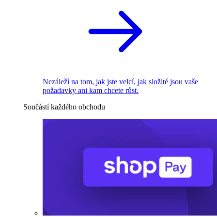
Nezáleží na tom, jak jste velcí, jak složité jsou vaše
požadavky ani kam chcete růst.
Součástí každého obchodu