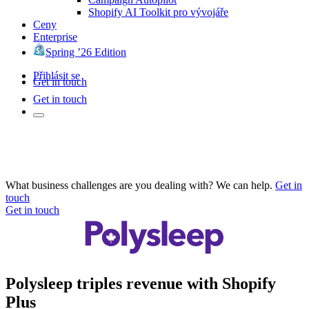
Shopify AI Toolkit pro vývojáře
Ceny
Enterprise
Spring ’26 Edition
Přihlásit se
Get in touch
Get in touch
What business challenges are you dealing with? We can help.
Get in
touch
Get in touch
Polysleep triples revenue with Shopify
Plus