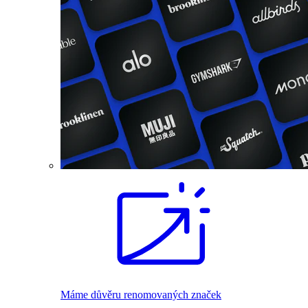
Máme důvěru renomovaných značek