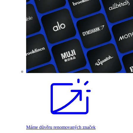
Máme důvěru renomovaných značek