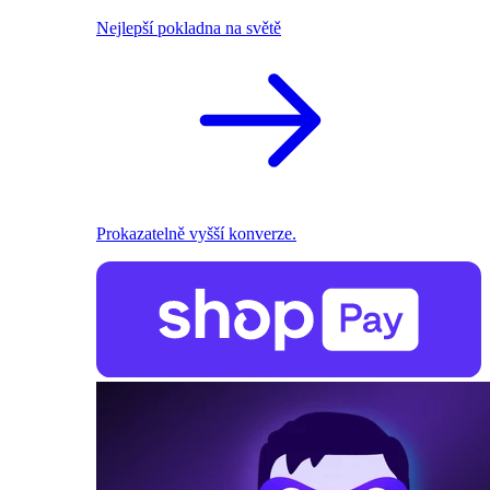
Nejlepší pokladna na světě
Prokazatelně vyšší konverze.