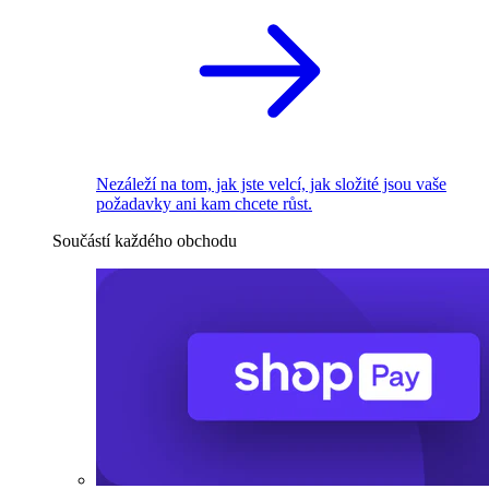
Nezáleží na tom, jak jste velcí, jak složité jsou vaše
požadavky ani kam chcete růst.
Součástí každého obchodu