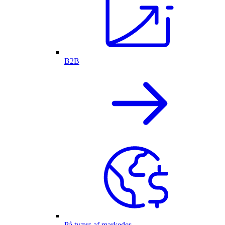
B2B
På tværs af markeder