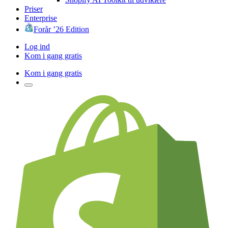
Priser
Enterprise
Forår ’26 Edition
Log ind
Kom i gang gratis
Kom i gang gratis