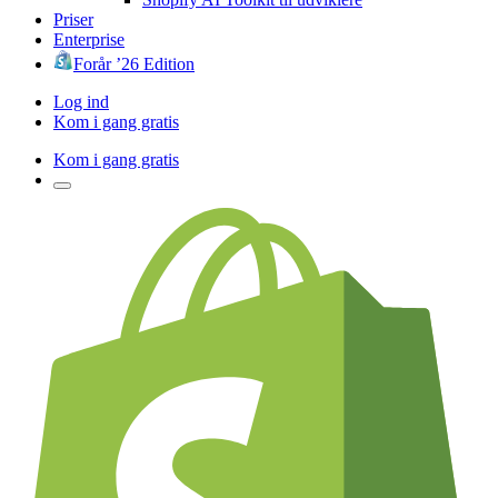
Priser
Enterprise
Forår ’26 Edition
Log ind
Kom i gang gratis
Kom i gang gratis