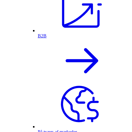
B2B
På tværs af markeder