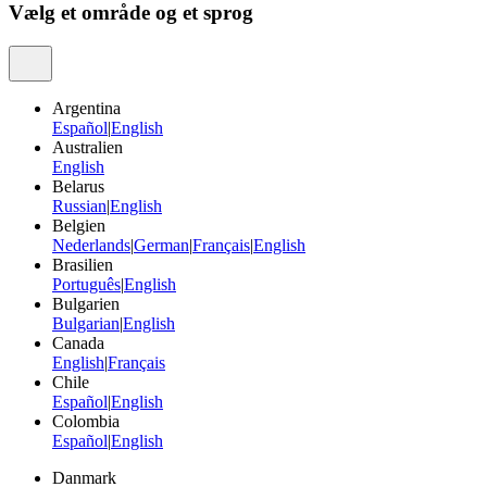
Vælg et område og et sprog
Argentina
Español
|
English
Australien
English
Belarus
Russian
|
English
Belgien
Nederlands
|
German
|
Français
|
English
Brasilien
Português
|
English
Bulgarien
Bulgarian
|
English
Canada
English
|
Français
Chile
Español
|
English
Colombia
Español
|
English
Danmark