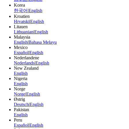
Korea
한국어
|
English
Kroatien
Hrvatski
|
English
Litauen
Lithuanian
|
English
Malaysia
English
|
Bahasa Melayu
Mexico
Español
|
English
Nederlandene
Nederlands
|
English
New Zealand
English
Nigeria
English
Norge
Norge
|
English
Østrig
Deutsch
|
English
Pakistan
English
Peru
Español
|
English