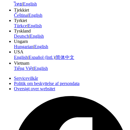
ไทย
|
English
Tjekkiet
Čeština
|
English
Tyrkiet
Türkçe
|
English
Tyskland
Deutsch
|
English
Ungarn
Hungarian
|
English
USA
English
|
Español (Intl.)
|
简体中文
Vietnam
Tiếng Việt
|
English
Servicevilkår
Politik om beskyttelse af persondata
Oversigt over websitet