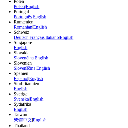
Polen
Polski
|
English
Portugal
Português
|
English
Rumænien
Romanian
|
English
Schweiz
Deutsch
|
Français
|
Italiano
|
English
Singapore
English
Slovakiet
Slovenčina
|
English
Slovenien
Slovenščina
|
English
Spanien
Español
|
English
Storbritannien
English
Sverige
Svenska
|
English
Sydafrika
English
Taiwan
繁體中文
|
English
Thailand