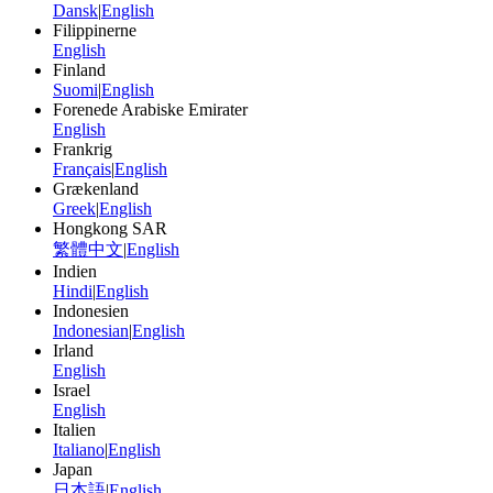
Dansk
|
English
Filippinerne
English
Finland
Suomi
|
English
Forenede Arabiske Emirater
English
Frankrig
Français
|
English
Grækenland
Greek
|
English
Hongkong SAR
繁體中文
|
English
Indien
Hindi
|
English
Indonesien
Indonesian
|
English
Irland
English
Israel
English
Italien
Italiano
|
English
Japan
日本語
|
English