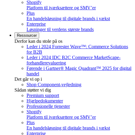
Shopify
Platform til iværksættere og SMV’er
Plus
En handelsløsning til digitale brands i vækst
Enterprise
Løsninger til verdens største brands
Ressourcer
Derfor kan du stole på os
Leder i 2024 Forrester Wave™: Commerce Solutions
for B2B
Leder i 2024 IDC B2C Commerce MarketScape-
forhandlerevaluering
Førende i Gartner® Magic Quadrant™ 2025 for digital
handel
Det går vi op i
Shop Component-vejledning
Sådan støtter vi dig
Premium support
Hjælpedokumenter
Professionelle tjenester
Shopify
Platform til iværksættere og SMV’er
Plus
En handelsløsning til digitale brands i vækst
Enterprise