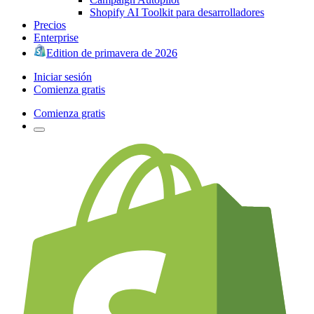
Shopify AI Toolkit para desarrolladores
Precios
Enterprise
Edition de primavera de 2026
Iniciar sesión
Comienza gratis
Comienza gratis