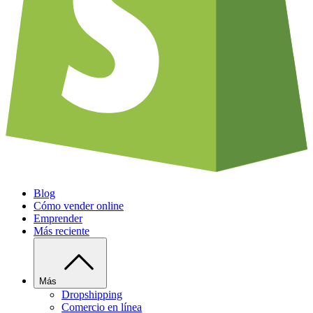
Blog
Cómo vender online
Emprender
Más reciente
Más
Dropshipping
Comercio en línea