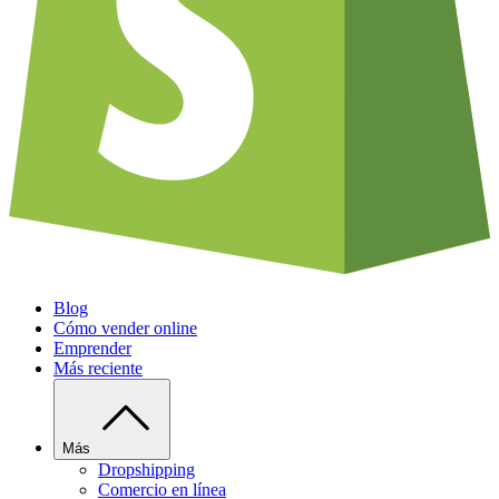
Blog
Cómo vender online
Emprender
Más reciente
Más
Dropshipping
Comercio en línea