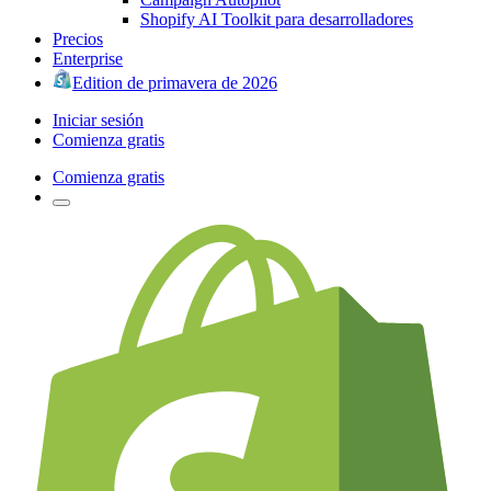
Shopify AI Toolkit para desarrolladores
Precios
Enterprise
Edition de primavera de 2026
Iniciar sesión
Comienza gratis
Comienza gratis