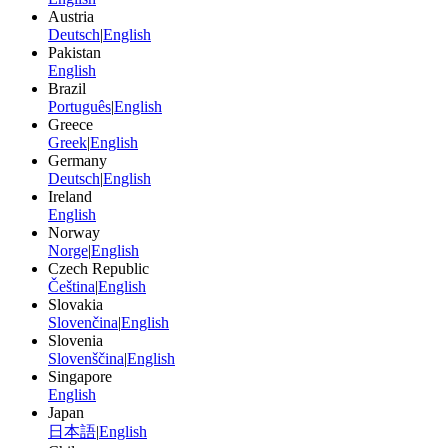
Austria
Deutsch
|
English
Pakistan
English
Brazil
Português
|
English
Greece
Greek
|
English
Germany
Deutsch
|
English
Ireland
English
Norway
Norge
|
English
Czech Republic
Čeština
|
English
Slovakia
Slovenčina
|
English
Slovenia
Slovenščina
|
English
Singapore
English
Japan
日本語
|
English