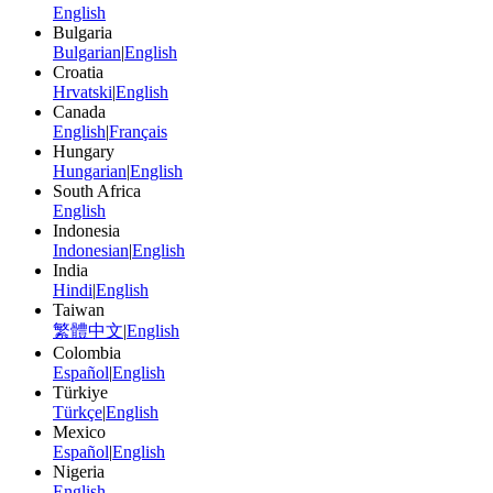
English
Bulgaria
Bulgarian
|
English
Croatia
Hrvatski
|
English
Canada
English
|
Français
Hungary
Hungarian
|
English
South Africa
English
Indonesia
Indonesian
|
English
India
Hindi
|
English
Taiwan
繁體中文
|
English
Colombia
Español
|
English
Türkiye
Türkçe
|
English
Mexico
Español
|
English
Nigeria
English