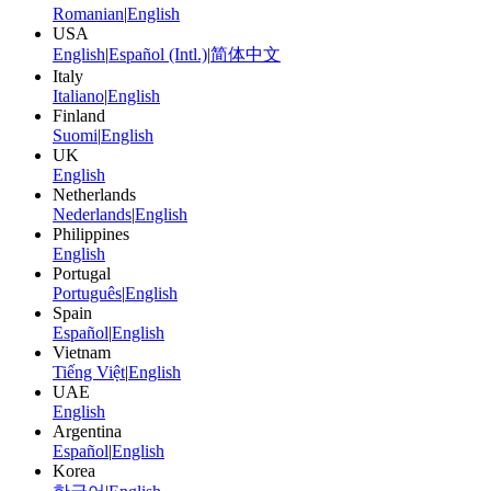
Romanian
|
English
USA
English
|
Español (Intl.)
|
简体中文
Italy
Italiano
|
English
Finland
Suomi
|
English
UK
English
Netherlands
Nederlands
|
English
Philippines
English
Portugal
Português
|
English
Spain
Español
|
English
Vietnam
Tiếng Việt
|
English
UAE
English
Argentina
Español
|
English
Korea