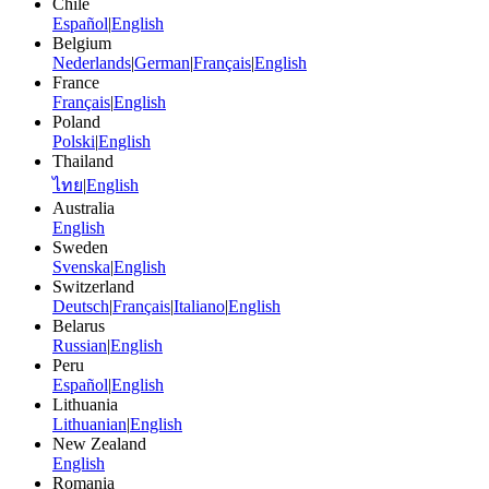
Chile
Español
|
English
Belgium
Nederlands
|
German
|
Français
|
English
France
Français
|
English
Poland
Polski
|
English
Thailand
ไทย
|
English
Australia
English
Sweden
Svenska
|
English
Switzerland
Deutsch
|
Français
|
Italiano
|
English
Belarus
Russian
|
English
Peru
Español
|
English
Lithuania
Lithuanian
|
English
New Zealand
English
Romania