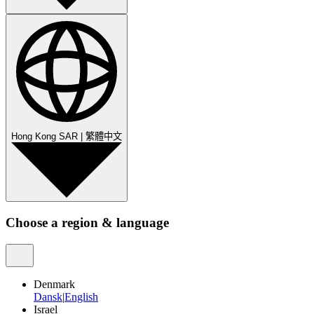
Hong Kong SAR
|
繁體中文
Choose a region & language
Denmark
Dansk
|
English
Israel