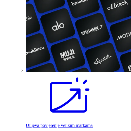
Ulijeva povjerenje velikim markama