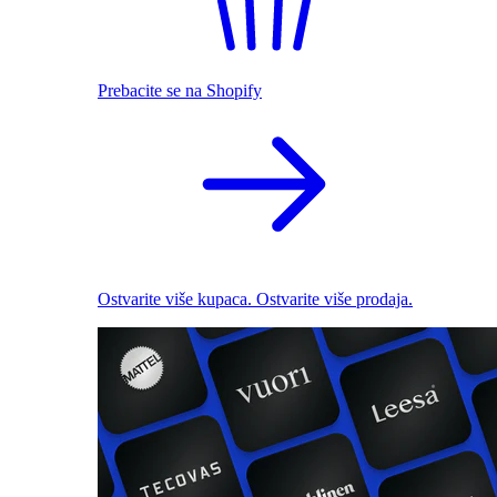
Prebacite se na Shopify
Ostvarite više kupaca. Ostvarite više prodaja.