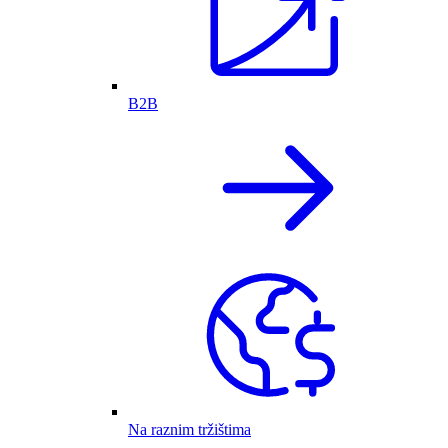
B2B
Na raznim tržištima