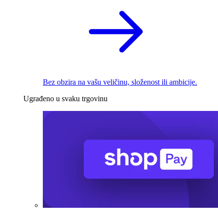
Bez obzira na vašu veličinu, složenost ili ambicije.
Ugrađeno u svaku trgovinu