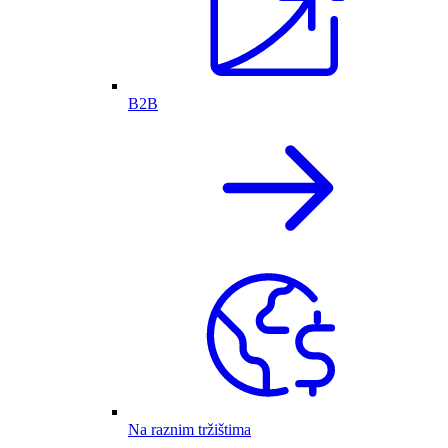
B2B
Na raznim tržištima