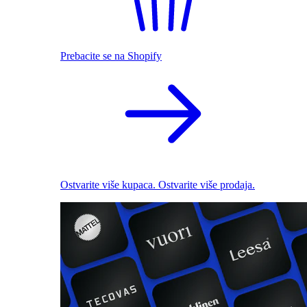
Prebacite se na Shopify
Ostvarite više kupaca. Ostvarite više prodaja.