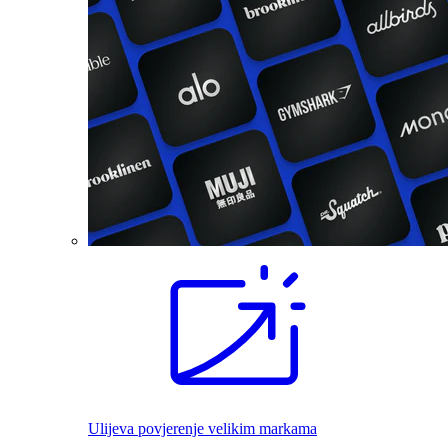
Ulijeva povjerenje velikim markama