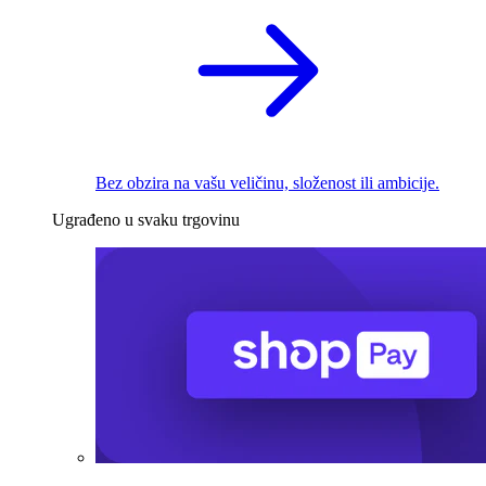
Bez obzira na vašu veličinu, složenost ili ambicije.
Ugrađeno u svaku trgovinu