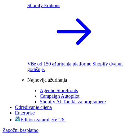
Shopify Editions
Više od 150 ažuriranja platforme Shopify dvaput
godišnje.
Najnovija ažuriranja
Agentic Storefronts
Campaign Autopilot
Shopify AI Toolkit za programere
Određivanje cijena
Enterprise
Edition za proljeće '26.
Započni besplatno