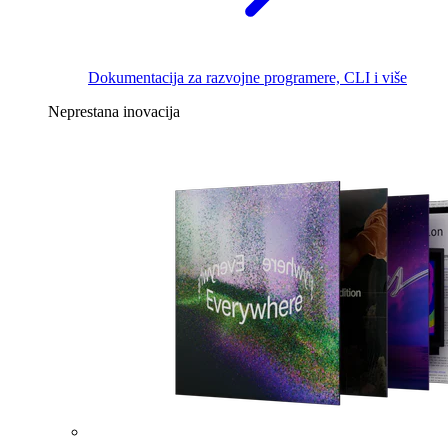
Dokumentacija za razvojne programere, CLI i više
Neprestana inovacija