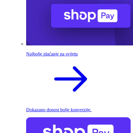
Najbolje plaćanje na svijetu
Dokazano donosi bolje konverzije.