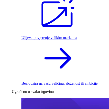
Ulijeva povjerenje velikim markama
Bez obzira na vašu veličinu, složenost ili ambicije.
Ugrađeno u svaku trgovinu