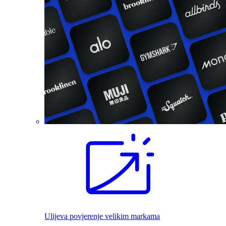
Ulijeva povjerenje velikim markama