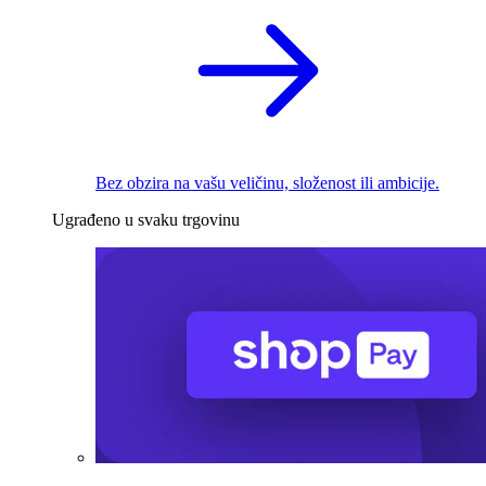
Bez obzira na vašu veličinu, složenost ili ambicije.
Ugrađeno u svaku trgovinu