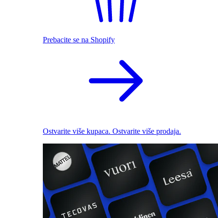
Prebacite se na Shopify
Ostvarite više kupaca. Ostvarite više prodaja.