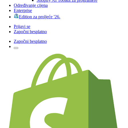
Shopify AI Toolkit za programere
Određivanje cijena
Enterprise
Edition za proljeće '26.
Prijavi se
Započni besplatno
Započni besplatno