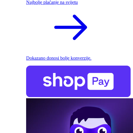
Najbolje plaćanje na svijetu
Dokazano donosi bolje konverzije.