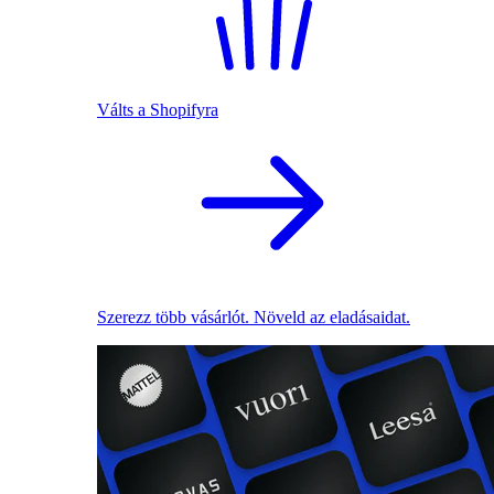
Válts a Shopifyra
Szerezz több vásárlót. Növeld az eladásaidat.