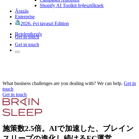
Shopify AI Toolkit fejlesztőknek
Árazás
Enterprise
2026. évi tavaszi Edition
Bejelentkezés
Get in touch
Get in touch
What business challenges are you dealing with? We can help.
Get in
touch
Get in touch
施策数2.5倍。AIで加速した、ブレイン
スリープの進化し続けるEC運営