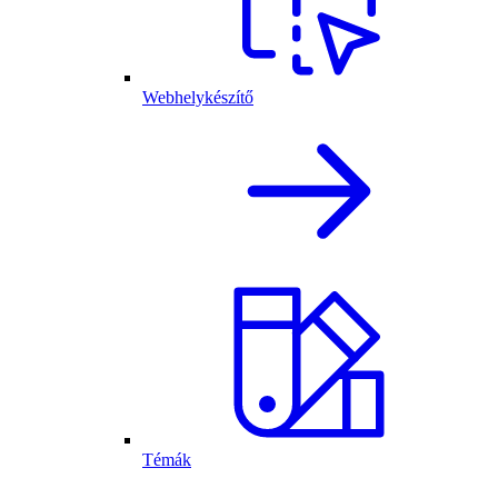
Webhelykészítő
Témák