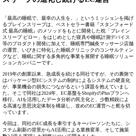
「最高の睡眠で、最幸の人生を。」というミッションを掲げ
るブレインスリープは、ベストセラー書籍『スタンフォード
式 最高の睡眠』のメソッドをもとに開発した枕「ブレイン
スリープ ピロー」をはじめとした寝具や睡眠計測デバイス
等のプロダクト開発に加えて、睡眠専門鍼灸マッサージ店舗
の運営、いびきに特化した睡眠クリニックのコンサルティン
グなど、睡眠に関する多角的な事業を展開する睡眠ソリュー
ションカンパニーです。
2019年の創業以来、急成長を続ける同社ですが、その裏側で
はパッケージ型ECシステムの制約によるシステムの硬直化
が、事業機会の損失につながるという課題を抱えていまし
た。そこで同社は2024年、EC基盤をShopifyのPlusプランへ
移行。AIを活用したデータ分析の民主化と、少数精鋭によ
る高速な意思決定体制を構築し、攻めのEC運営へと舵を切
っています。
今回は、同社のEC成長を牽引するキーパーソンたちに、シ
ステム刷新の背景からAI活用による業務変革、そして施策