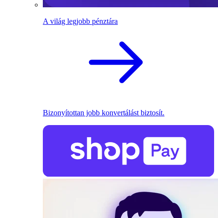
A világ legjobb pénztára
Bizonyítottan jobb konvertálást biztosít.