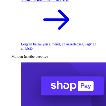
Legyen bármilyen a méret, az összetettség vagy az
ambíció.
Minden üzletbe beépítve