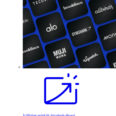
Vállalati márkák bizalmát élvezi