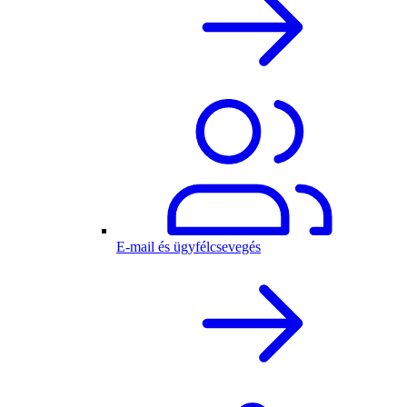
E-mail és ügyfélcsevegés