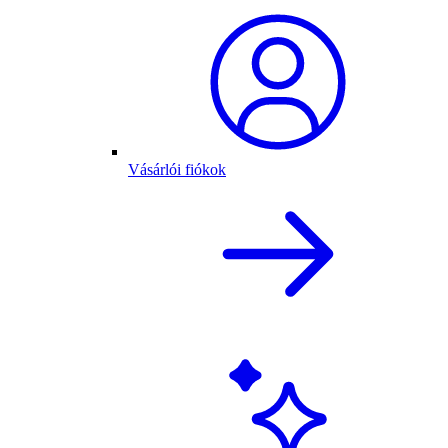
Vásárlói fiókok