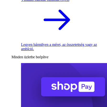
Legyen bármilyen a méret, az összetettség vagy az
ambíció.
Minden üzletbe beépítve