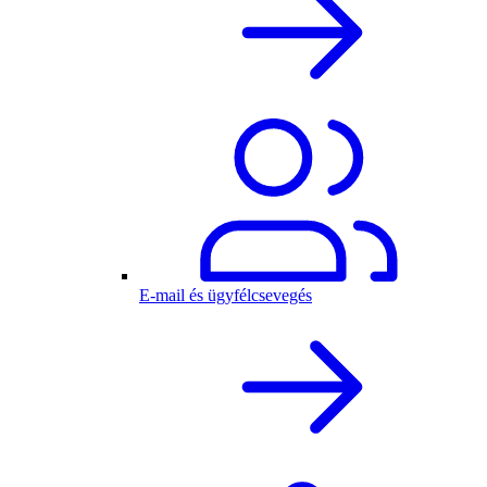
E-mail és ügyfélcsevegés