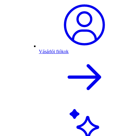
Vásárlói fiókok