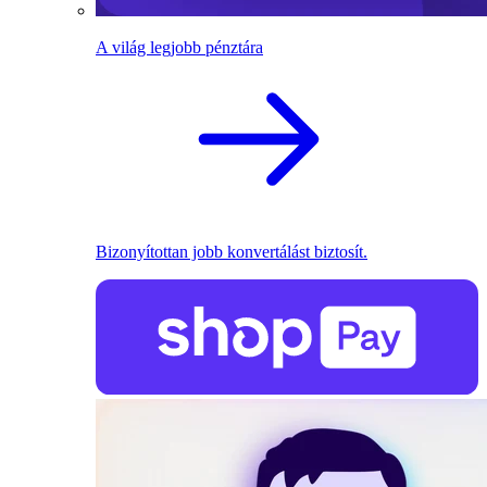
A világ legjobb pénztára
Bizonyítottan jobb konvertálást biztosít.