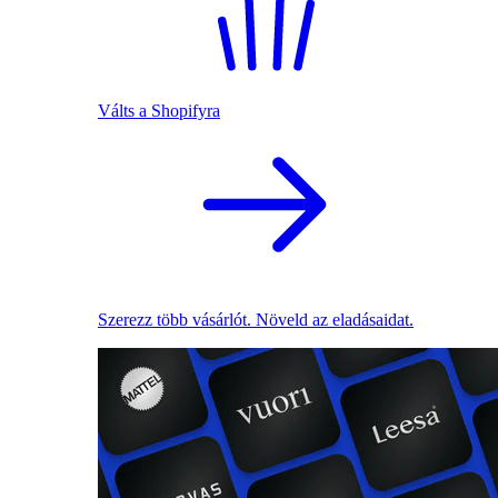
Válts a Shopifyra
Szerezz több vásárlót. Növeld az eladásaidat.