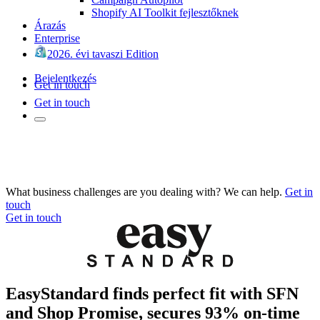
Shopify AI Toolkit fejlesztőknek
Árazás
Enterprise
2026. évi tavaszi Edition
Bejelentkezés
Get in touch
Get in touch
What business challenges are you dealing with? We can help.
Get in
touch
Get in touch
EasyStandard finds perfect fit with SFN
and Shop Promise, secures 93% on-time