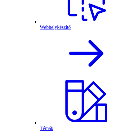
Webhelykészítő
Témák