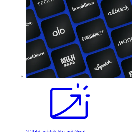
Vállalati márkák bizalmát élvezi