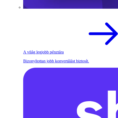
A világ legjobb pénztára
Bizonyítottan jobb konvertálást biztosít.