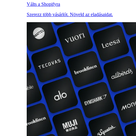
Válts a Shopifyra
Szerezz több vásárlót. Növeld az eladásaidat.