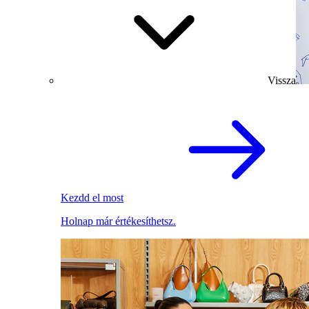
Vissza
Kezdd el most
Holnap már értékesíthetsz.