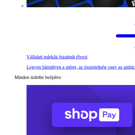
Vállalati márkák bizalmát élvezi
Legyen bármilyen a méret, az összetettség vagy az ambíc
Minden üzletbe beépítve