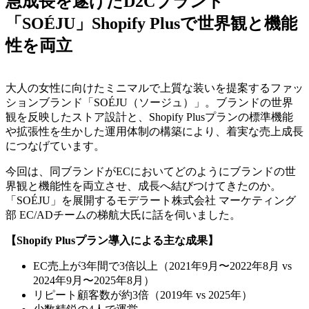
急成長を遂げたD2Cブランド
「SOÉJU」Shopify Plusで世界観と機能
性を両立
大人の女性に向けたミニマルで上質な装いを提案するファッ
ションブランド「SOÉJU（ソージュ）」。ブランドの世界
観を反映したストア設計と、Shopify Plusプランの標準機能
や拡張性を生かした運用体制の構築により、着実な売上成長
につなげています。
今回は、同ブランドがECにおいてどのようにブランドの世
界観と機能性を両立させ、成長へ結びつけてきたのか。
「SOÉJU」を展開するモデラート株式会社 マーケティング
部 EC/ADチームの梯航大氏に話を伺いました。
【Shopify Plusプラン導入による主な成果】
EC売上が3年間で3倍以上（2021年9月〜2022年8月 vs
2024年9月〜2025年8月）
リピート顧客数が約3倍（2019年 vs 2025年）