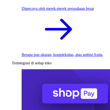
Dipercaya oleh merek-merek perusahaan besar
Berapa pun ukuran, kompleksitas, atau ambisi Anda.
Terintegrasi di setiap toko