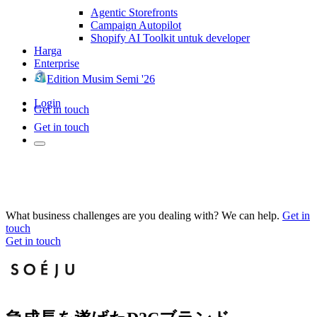
Agentic Storefronts
Campaign Autopilot
Shopify AI Toolkit untuk developer
Harga
Enterprise
Edition Musim Semi '26
Login
Get in touch
Get in touch
What business challenges are you dealing with? We can help.
Get in
touch
Get in touch