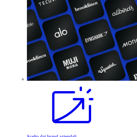
Scelto dai brand aziendali