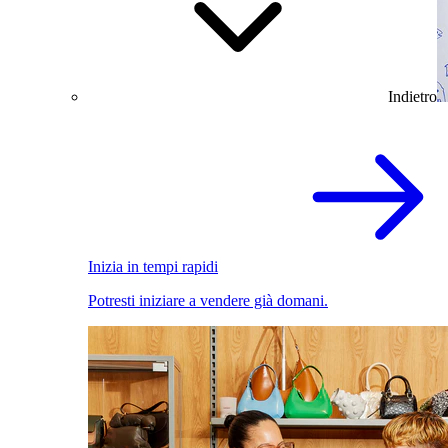
Indietro
Inizia in tempi rapidi
Potresti iniziare a vendere già domani.