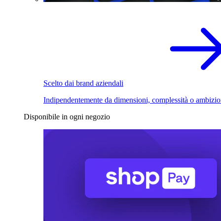
Scelto dai brand aziendali
Indipendentemente da dimensioni, complessità o ambizio
Disponibile in ogni negozio