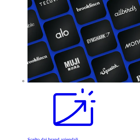
Scelto dai brand aziendali