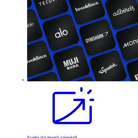
Scelto dai brand aziendali