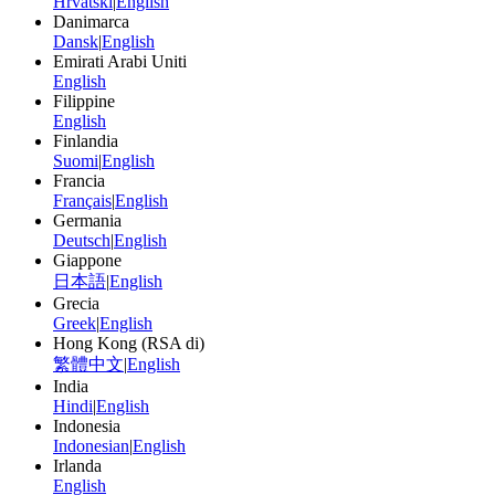
Hrvatski
|
English
Danimarca
Dansk
|
English
Emirati Arabi Uniti
English
Filippine
English
Finlandia
Suomi
|
English
Francia
Français
|
English
Germania
Deutsch
|
English
Giappone
日本語
|
English
Grecia
Greek
|
English
Hong Kong (RSA di)
繁體中文
|
English
India
Hindi
|
English
Indonesia
Indonesian
|
English
Irlanda
English