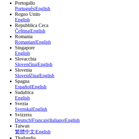
Portogallo
Português
|
English
Regno Unito
English
Repubblica Ceca
Čeština
|
English
Romania
Romanian
|
English
Singapore
English
Slovacchia
Slovenčina
|
English
Slovenia
Slovenščina
|
English
Spagna
Español
|
English
Sudafrica
English
Svezia
Svenska
|
English
Svizzera
Deutsch
|
Français
|
Italiano
|
English
Taiwan
繁體中文
|
English
Thailandia