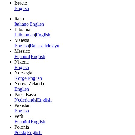
Israele
English
Italia
Italiano
|
English
Lituania
Lithuanian
|
English
Malesia
English
|
Bahasa Melayu
Messico
Español
|
English
Nigeria
English
Norvegia
Norge
|
English
Nuova Zelanda
English
Paesi Bassi
Nederlands
|
English
Pakistan
English
Perù
Español
|
English
Polonia
Polski
|
English