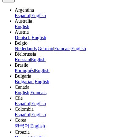
Argentina
Español
|
English
Australia
English
Austria
Deutsch
|
English
Belgio
Nederlands
|
German
|
Français
|
English
Bielorussia
Russian
|
English
Brasile
Português
|
English
Bulgaria
Bulgarian
|
English
Canada
English
|
Français
Cile
Español
|
English
Colombia
Español
|
English
Corea
한국어
|
English
Croazia