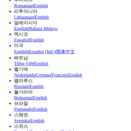
Romanian
|
English
리투아니아
Lithuanian
|
English
말레이시아
English
|
Bahasa Melayu
멕시코
Español
|
English
미국
English
|
Español (Intl.)
|
简体中文
베트남
Tiếng Việt
|
English
벨기에
Nederlands
|
German
|
Français
|
English
벨라루스
Russian
|
English
불가리아
Bulgarian
|
English
브라질
Português
|
English
스웨덴
Svenska
|
English
스위스