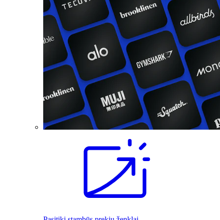
Pasitiki stambūs prekių ženklai