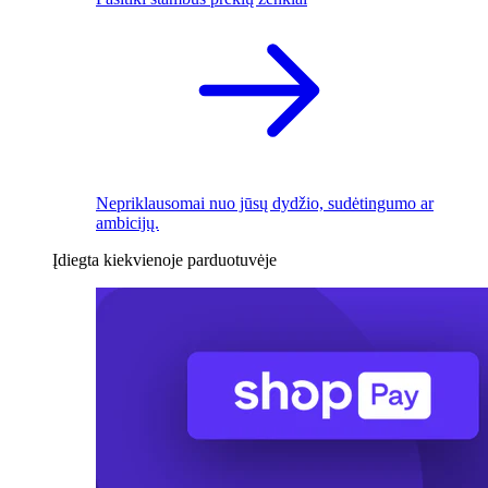
Nepriklausomai nuo jūsų dydžio, sudėtingumo ar
ambicijų.
Įdiegta kiekvienoje parduotuvėje