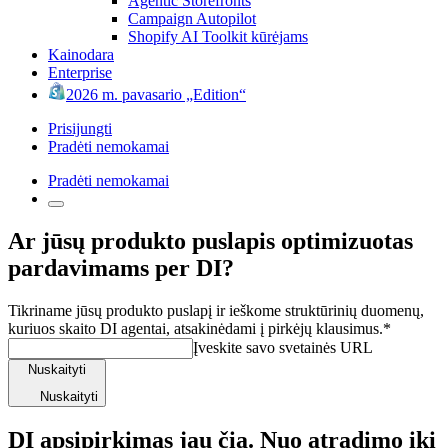
Agentic Storefronts
Campaign Autopilot
Shopify AI Toolkit kūrėjams
Kainodara
Enterprise
2026 m. pavasario „Edition“
Prisijungti
Pradėti nemokamai
Pradėti nemokamai
Ar jūsų produkto puslapis optimizuotas
pardavimams per DI?
Tikriname jūsų produkto puslapį ir ieškome struktūrinių duomenų,
kuriuos skaito DI agentai, atsakinėdami į pirkėjų klausimus.*
Įveskite savo svetainės URL
Nuskaityti
Nuskaityti
DI apsipirkimas jau čia. Nuo atradimo iki