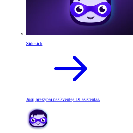
Sidekick
Jūsų prekybai pasišventęs DI asistentas.