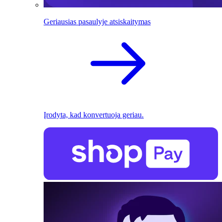
Geriausias pasaulyje atsiskaitymas
Įrodyta, kad konvertuoja geriau.