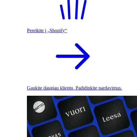
Pereikite į „Shopify“
Gaukite daugiau klientų. Padidinkite pardavimus.