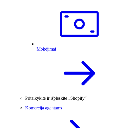
Mokėjimai
Pritaikykite ir išplėskite „Shopify“
Komercija agentams