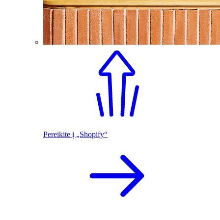
Pereikite į „Shopify“