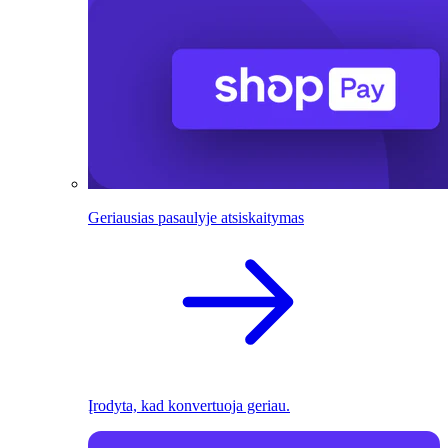
Geriausias pasaulyje atsiskaitymas
Įrodyta, kad konvertuoja geriau.