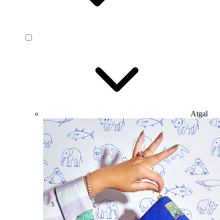
Atgal