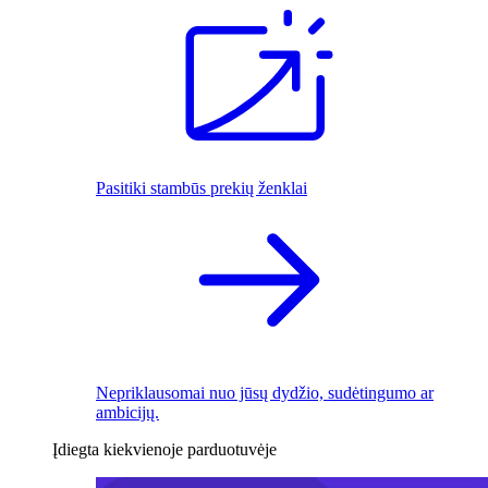
Pasitiki stambūs prekių ženklai
Nepriklausomai nuo jūsų dydžio, sudėtingumo ar
ambicijų.
Įdiegta kiekvienoje parduotuvėje