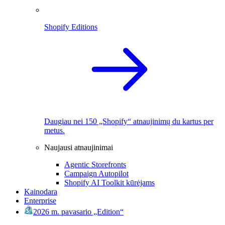
Shopify Editions
Daugiau nei 150 „Shopify“ atnaujinimų du kartus per
metus.
Naujausi atnaujinimai
Agentic Storefronts
Campaign Autopilot
Shopify AI Toolkit kūrėjams
Kainodara
Enterprise
2026 m. pavasario „Edition“