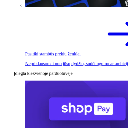
Pasitiki stambūs prekių ženklai
Nepriklausomai nuo jūsų dydžio, sudėtingumo ar ambicij
Įdiegta kiekvienoje parduotuvėje