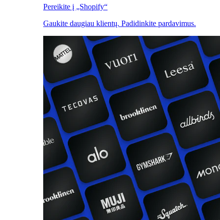
Pereikite į „Shopify“
Gaukite daugiau klientų. Padidinkite pardavimus.