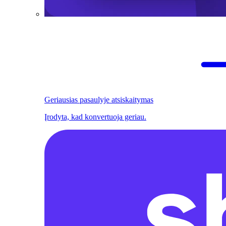
Geriausias pasaulyje atsiskaitymas
Įrodyta, kad konvertuoja geriau.