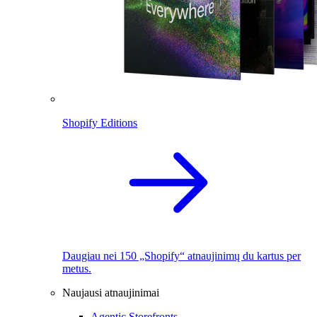
Shopify Editions
Daugiau nei 150 „Shopify“ atnaujinimų du kartus per
metus.
Naujausi atnaujinimai
Agentic Storefronts