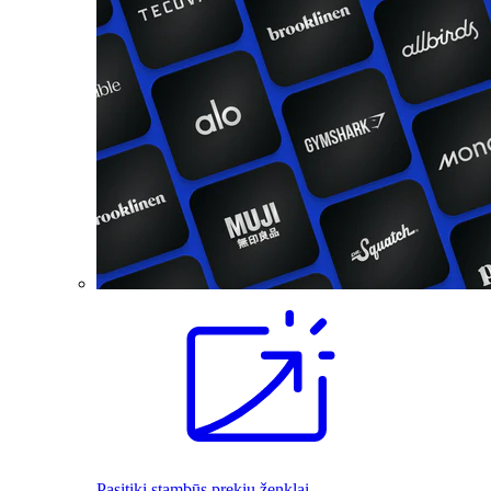
Pasitiki stambūs prekių ženklai