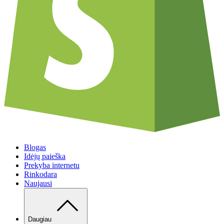
Blogas
Idėjų paieška
Prekyba internetu
Rinkodara
Naujausi
Daugiau