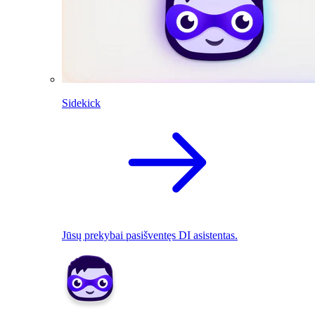
Sidekick
Jūsų prekybai pasišventęs DI asistentas.