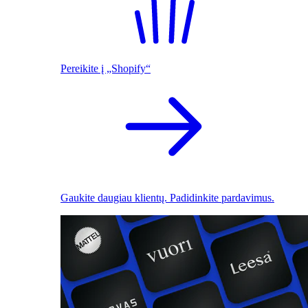
Pereikite į „Shopify“
Gaukite daugiau klientų. Padidinkite pardavimus.