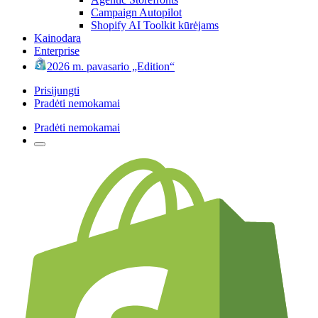
Campaign Autopilot
Shopify AI Toolkit kūrėjams
Kainodara
Enterprise
2026 m. pavasario „Edition“
Prisijungti
Pradėti nemokamai
Pradėti nemokamai