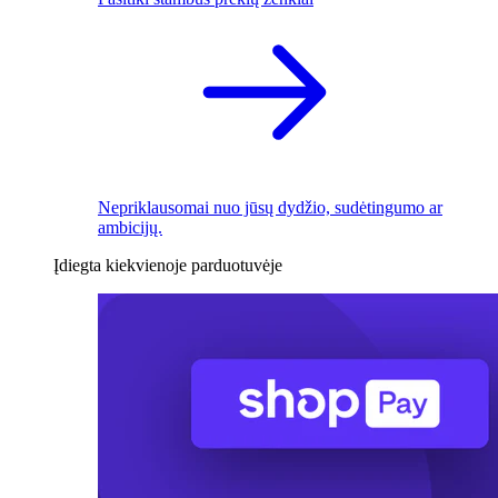
Nepriklausomai nuo jūsų dydžio, sudėtingumo ar
ambicijų.
Įdiegta kiekvienoje parduotuvėje