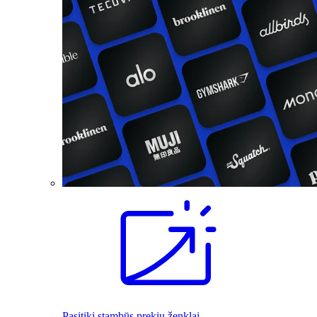
Pasitiki stambūs prekių ženklai