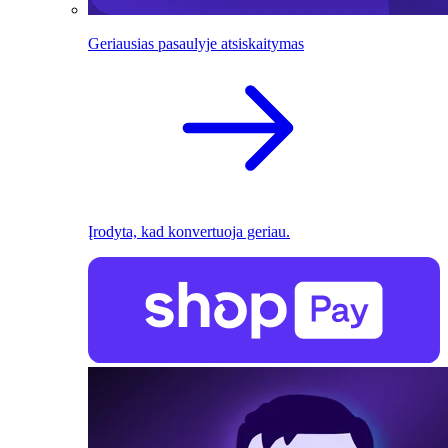
Geriausias pasaulyje atsiskaitymas
Įrodyta, kad konvertuoja geriau.