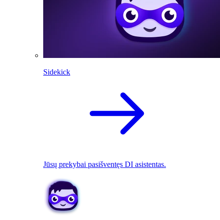
Sidekick
Jūsų prekybai pasišventęs DI asistentas.