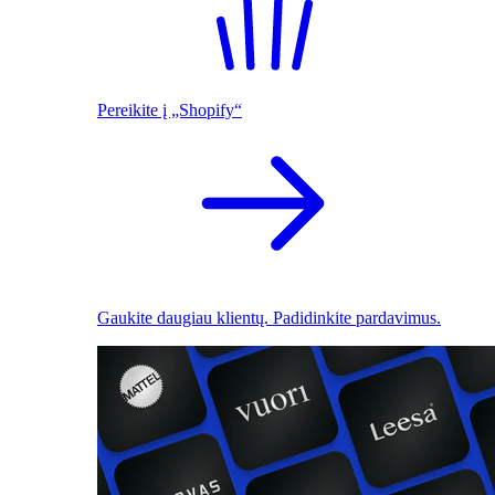
Pereikite į „Shopify“
Gaukite daugiau klientų. Padidinkite pardavimus.