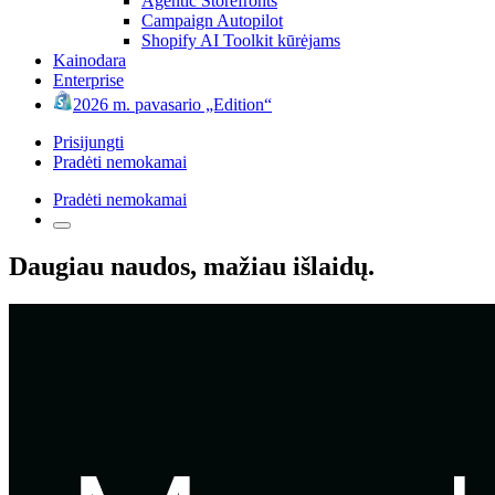
Agentic Storefronts
Campaign Autopilot
Shopify AI Toolkit kūrėjams
Kainodara
Enterprise
2026 m. pavasario „Edition“
Prisijungti
Pradėti nemokamai
Pradėti nemokamai
Daugiau naudos, mažiau išlaidų.