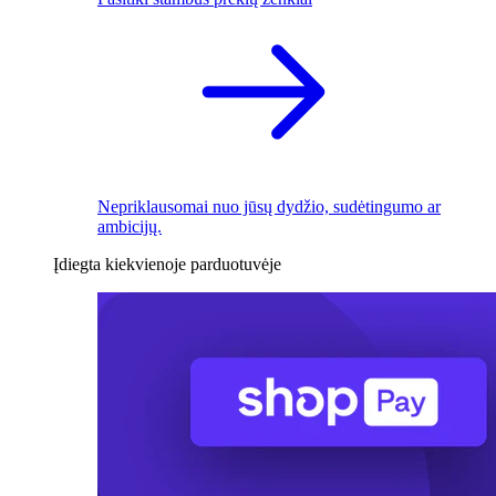
Nepriklausomai nuo jūsų dydžio, sudėtingumo ar
ambicijų.
Įdiegta kiekvienoje parduotuvėje